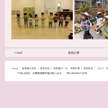
< next
最新記事
home
保育園の理念
保育内容
保育園の一日・年間行事
保育料金
ブログ・
〒661-0002 兵庫県尼崎市塚口町1-14-3 TEL:06-6427-1152