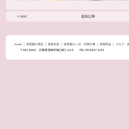
< next
最新記事
home
保育園の理念
保育内容
保育園の一日・年間行事
保育料金
ブログ・
〒661-0002 兵庫県尼崎市塚口町1-14-3 TEL:06-6427-1152