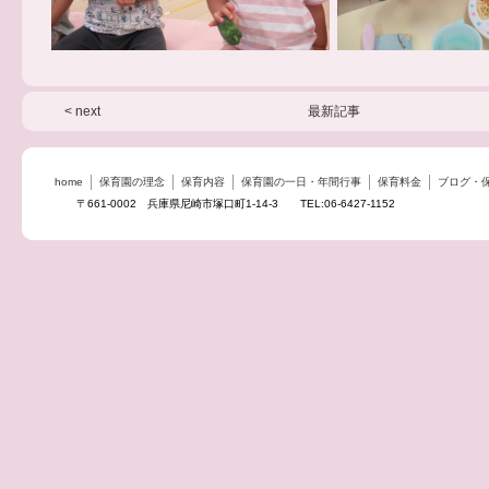
< next
最新記事
home
保育園の理念
保育内容
保育園の一日・年間行事
保育料金
ブログ・
〒661-0002 兵庫県尼崎市塚口町1-14-3 TEL:06-6427-1152