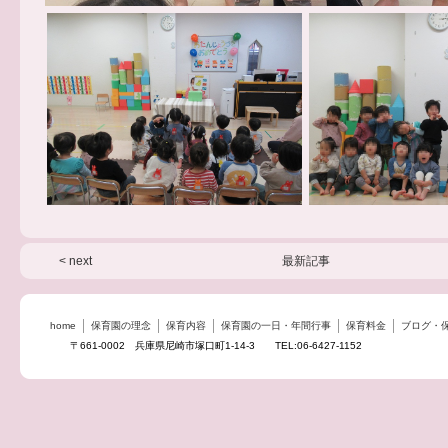
< next
最新記事
home
保育園の理念
保育内容
保育園の一日・年間行事
保育料金
ブログ・
〒661-0002 兵庫県尼崎市塚口町1-14-3 TEL:06-6427-1152