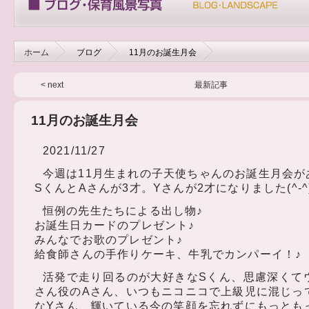
ホーム
ブログ
11月のお誕生月会
< next
最新記事
11月のお誕生月会
2021/11/27
今週は11月生まれの子天使ちゃんのお誕生月会が
SくんとAさんが3才。Yさんが2才になりました(^-^
恒例の先生たちによる出し物♪
お誕生日カードのプレゼント♪
みんなでお歌のプレゼント♪
給食師さんの手作りケーキ、牛乳でカンパーイ！♪
活発で走り回るのが大好きなSくん、思慮深くて
さん役のAさん、いつもニコニコで上級児に混じっ
なYさん、輝いている今の笑顔を忘れずにもっとも