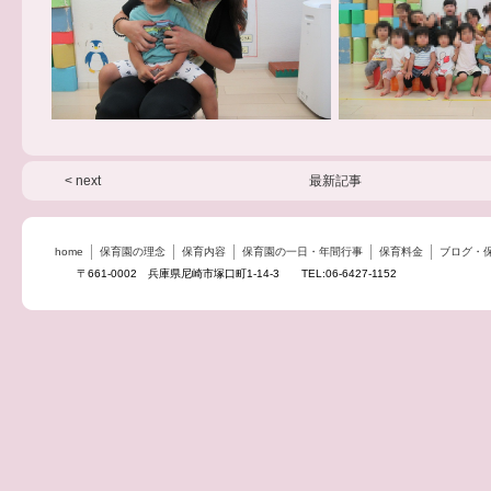
< next
最新記事
home
保育園の理念
保育内容
保育園の一日・年間行事
保育料金
ブログ・
〒661-0002 兵庫県尼崎市塚口町1-14-3 TEL:06-6427-1152