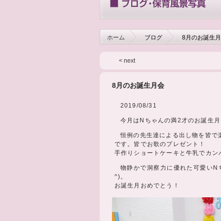
ホーム
ブログ
8月のお誕生
< next
8月のお誕生月会
2019/08/31
今月はNちゃんの満2才のお誕生月
恒例の先生達による出し物を皆で
です。皆でお歌のプレゼント！
手作りショートケーキと牛乳でカンパー
物静かで洞察力に優れた可愛いN
^)。
お誕生月おめでとう！