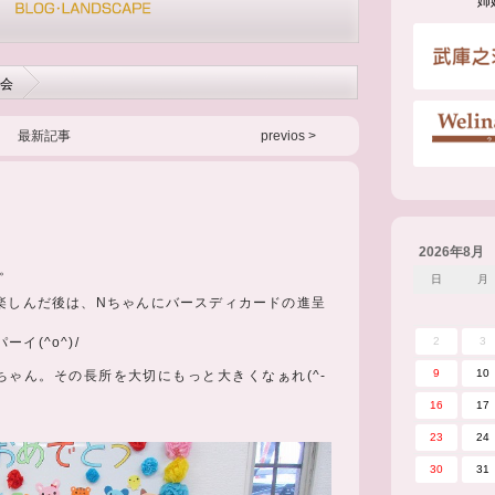
姉
月会
最新記事
previos >
2026年8月
。
日
月
楽しんだ後は、Nちゃんにバースディカードの進呈
イ(^o^)/
2
3
9
10
ちゃん。その長所を大切にもっと大きくなぁれ(^-
16
17
23
24
30
31