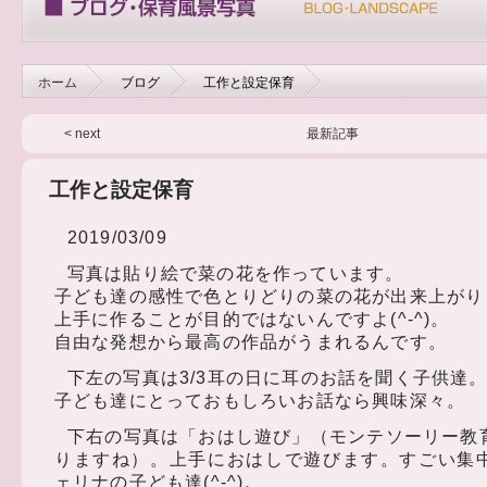
ホーム
ブログ
工作と設定保育
< next
最新記事
工作と設定保育
2019/03/09
写真は貼り絵で菜の花を作っています。
子ども達の感性で色とりどりの菜の花が出来上がり
上手に作ることが目的ではないんですよ(^-^)。
自由な発想から最高の作品がうまれるんです。
下左の写真は3/3耳の日に耳のお話を聞く子供達
子ども達にとっておもしろいお話なら興味深々。
下右の写真は「おはし遊び」（モンテソーリー教
りますね）。上手におはしで遊びます。すごい集
ェリナの子ども達(^-^)。