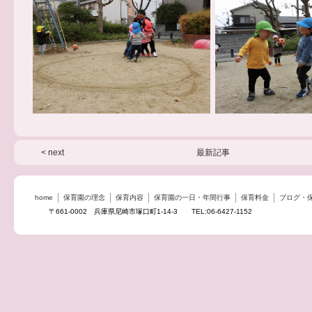
< next
最新記事
home
保育園の理念
保育内容
保育園の一日・年間行事
保育料金
ブログ・
〒661-0002 兵庫県尼崎市塚口町1-14-3 TEL:06-6427-1152