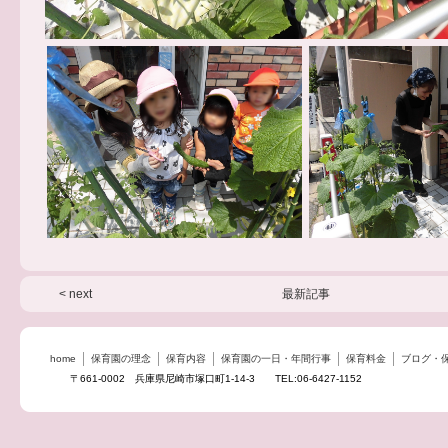
< next
最新記事
home
保育園の理念
保育内容
保育園の一日・年間行事
保育料金
ブログ・
〒661-0002 兵庫県尼崎市塚口町1-14-3 TEL:06-6427-1152