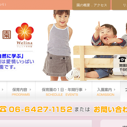
わり）
園の概要．アクセス
リ