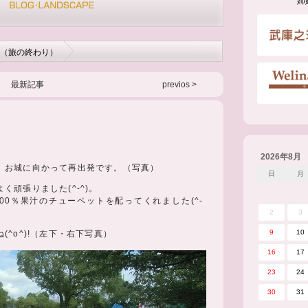
姉
5（旅の終わり）
最新記事
previos >
2026年8月
、お城に向かって再出発です。（写真）
日
月
頑張りました(^-^)。
00％果汁のチューペットを配ってくれました(^-
2
3
9
10
^o^)!（左下・右下写真）
16
17
23
24
30
31