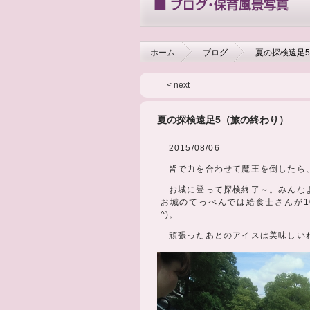
ホーム
ブログ
夏の探検遠足
< next
夏の探検遠足5（旅の終わり）
2015/08/06
皆で力を合わせて魔王を倒したら
お城に登って探検終了～。みんなよく
お城のてっぺんでは給食士さんが1
^)。
頑張ったあとのアイスは美味しいね(