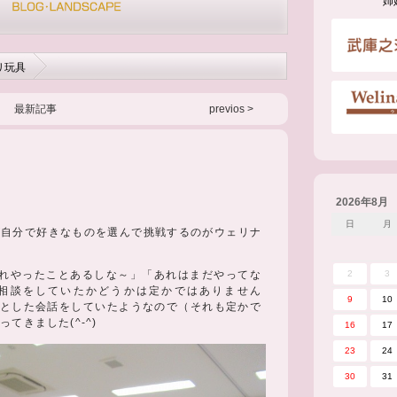
姉
リ玩具
最新記事
previos >
2026年8月
日
月
が自分で好きなものを選んで挑戦するのがウェリナ
れやったことあるしな～」「あれはまだやってな
2
3
相談をしていたかどうかは定かではありません
9
10
堂々とした会話をしていたようなので（それも定かで
てきました(^-^)
16
17
23
24
30
31