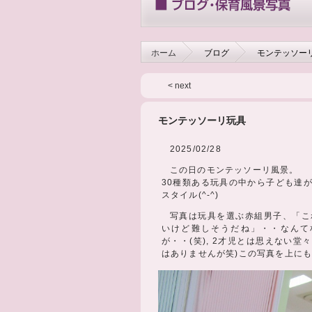
ホーム
ブログ
モンテッソー
< next
モンテッソーリ玩具
2025/02/28
この日のモンテッソーリ風景。
30種類ある玩具の中から子ども達
スタイル(^-^)
写真は玩具を選ぶ赤組男子、「こ
いけど難しそうだね」・・なんて
が・・(笑), 2才児とは思えない
はありませんが笑)この写真を上にもっ