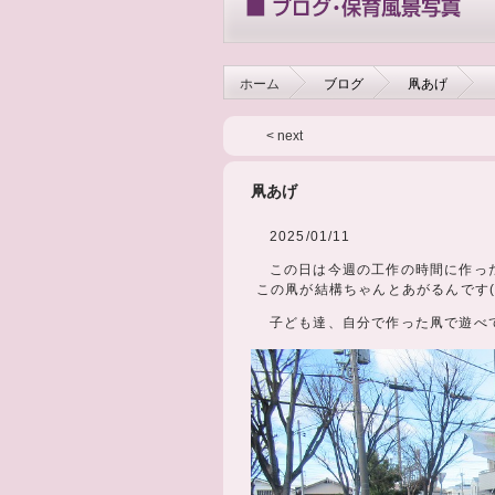
ホーム
ブログ
凧あげ
< next
凧あげ
2025/01/11
この日は今週の工作の時間に作っ
この凧が結構ちゃんとあがるんです(^
子ども達、自分で作った凧で遊べ