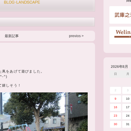
姉
最新記事
previos >
2026年8月
た凧をあげて遊びました。
日
月
-^)
て嬉しそう！
2
3
9
10
16
17
23
24
30
31