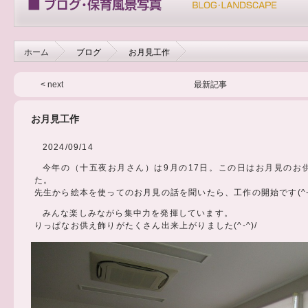
ホーム
ブログ
お月見工作
< next
最新記事
お月見工作
2024/09/14
今年の（十五夜お月さん）は9月の17日。この日はお月見のお
た。
先生から絵本を使ってのお月見の話を聞いたら、工作の開始です(^-
みんな楽しみながら集中力を発揮しています。
りっぱなお供え飾りがたくさん出来上がりました(^-^)/