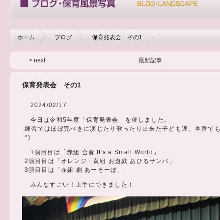
ホーム
ブログ
保育発表会 その1
< next
最新記事
保育発表会 その1
2024/02/17
今日は令和5年度「保育発表会」を催しました。
練習ではほぼ完ぺきに演じたり歌ったり出来た子ども達、本番でも頑
^)
1演目目は「赤組 合奏 It's a Small World」
2演目目は「オレンジ・黄組 お遊戯 あひるサンバ」
3演目目は「赤組 劇 あーそーぼ」
みんなすごい！上手にできました！