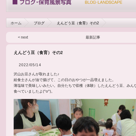
ホーム
ブログ
えんどう豆（食育）その2
< next
最新記事
えんどう豆（食育）その2
2022/05/14
沢山お豆さんが取れました♪
給食士さんが油で揚げて、この日のおやつが一品増えました。
薄塩味で美味しいみたい。自分たちで収穫（体験）したえんどう豆、みん
食べていましたよ(^o^)。